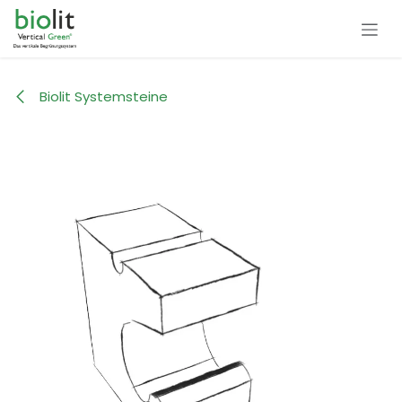
Zum Inhalt springen
Biolit Systemsteine